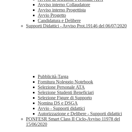
Avviso interno Collaudatore
Avviso interno Progettista
Avvio Progetto
Candidatura e Delibere
Supporti Didattici - Avviso Prot.19146 del 06/07/2020
Pubblicità-Targa
Fornitura Noleggio Notebook
Selezione Personale ATA
Selezione Studenti Beneficiari
Selezione Figure di Supporto
Nomina DS e DSGA
Avvio - Supporti didattici
Autorizzazione e Delibere - Supporti didattici
PONFESR Smart Class II Ciclo-Avviso 11978 del
15/06/2020