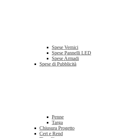
Spese Vernici
Spese Pannelli LED
Spese Armadi
Spese di Pubblicità
Penne
Targa
Chiusura Progetto
Cert e Rend