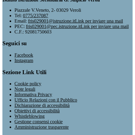
Piazzale V.Veneto, 2- 03029 Veroli
Tel:
0775/237087
Email:
fris029001@istruzione.it
Link per inviare una mail
PEC:
fris029001@pec.istruzione.it
Link per inviare una mail
C.F.: 92081750603
Seguici su
Facebook
Instagram
Sezione Link Utili
Cookie policy
Note legali
Informativa Privacy
Ufficio Relazioni con il Pubblico
Dichiarazione di accessibilità
Obiettivi di accessibilità
Whistleblowing
Gestione consensi cookie
Amministrazione trasparente