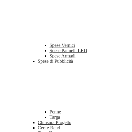
Spese Vernici
Spese Pannelli LED
Spese Armadi
Spese di Pubblicità
Penne
Targa
Chiusura Progetto
Cert e Rend