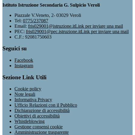
Istituto Istruzione Secondaria G. Sulpicio Veroli
Piazzale V.Veneto, 2- 03029 Veroli
Tel:
0775/237087
Email:
fris029001@istruzione.it
Link per inviare una mail
PEC:
fris029001@pec.istruzione.it
Link per inviare una mail
C.F.: 92081750603
Seguici su
Facebook
Instagram
Sezione Link Utili
Cookie policy
Note legali
Informativa Privacy
Ufficio Relazioni con il Pubblico
Dichiarazione di accessibilità
Obiettivi di accessibilità
Whistleblowing
Gestione consensi cookie
Amministrazione trasparente