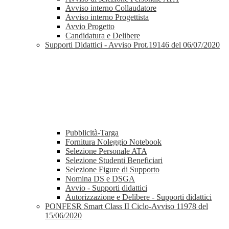
Avviso interno Collaudatore
Avviso interno Progettista
Avvio Progetto
Candidatura e Delibere
Supporti Didattici - Avviso Prot.19146 del 06/07/2020
Pubblicità-Targa
Fornitura Noleggio Notebook
Selezione Personale ATA
Selezione Studenti Beneficiari
Selezione Figure di Supporto
Nomina DS e DSGA
Avvio - Supporti didattici
Autorizzazione e Delibere - Supporti didattici
PONFESR Smart Class II Ciclo-Avviso 11978 del
15/06/2020