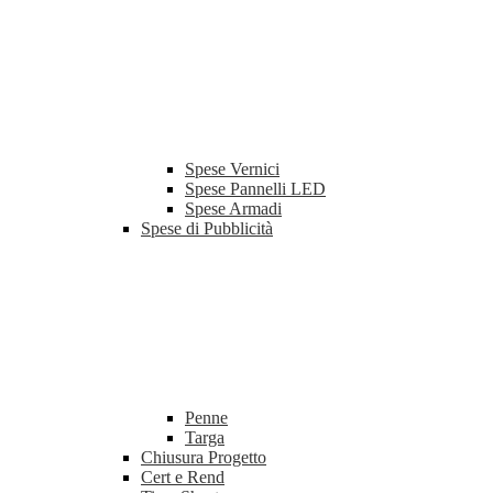
Spese Vernici
Spese Pannelli LED
Spese Armadi
Spese di Pubblicità
Penne
Targa
Chiusura Progetto
Cert e Rend