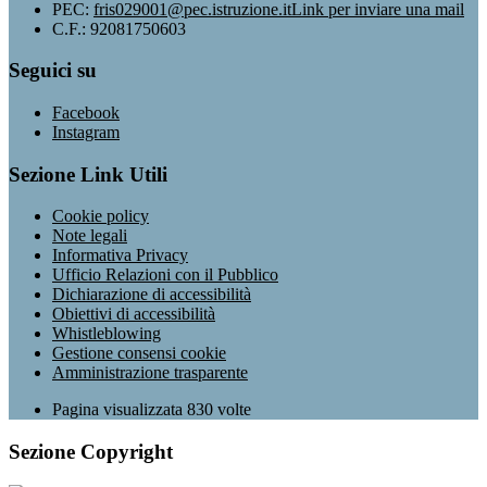
PEC:
fris029001@pec.istruzione.it
Link per inviare una mail
C.F.: 92081750603
Seguici su
Facebook
Instagram
Sezione Link Utili
Cookie policy
Note legali
Informativa Privacy
Ufficio Relazioni con il Pubblico
Dichiarazione di accessibilità
Obiettivi di accessibilità
Whistleblowing
Gestione consensi cookie
Amministrazione trasparente
Pagina visualizzata
830
volte
Sezione Copyright