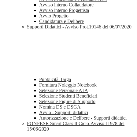
Avviso interno Collaudatore
Avviso interno Progettista
Avvio Progetto
Candidatura e Delibere
Supporti Didattici - Avviso Prot.19146 del 06/07/2020
Pubblicità-Targa
Fornitura Noleggio Notebook
Selezione Personale ATA
Selezione Studenti Beneficiari
Selezione Figure di Supporto
Nomina DS e DSGA
Avvio - Supporti didattici
Autorizzazione e Delibere - Supporti didattici
PONFESR Smart Class II Ciclo-Avviso 11978 del
15/06/2020