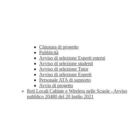
Chiusura di progetto
Pubblicità
Avviso di selezione Esperti esterni
Avviso di selezione studenti
Avviso di selezione Tutor
Avviso di selezione Esperti
Personale ATA di supporto
Avvio di progetto
Reti Locali Cablate e Wireless nelle Scuole - Avviso
pubblico 20480 del 20 luglio 2021