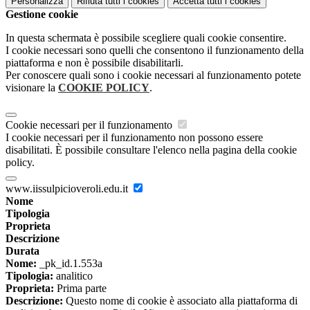
Personalizza
Rifiuta tutti
i cookies
Accetta tutti
i cookies
Gestione cookie
In questa schermata è possibile scegliere quali cookie consentire.
I cookie necessari sono quelli che consentono il funzionamento della
piattaforma e non è possibile disabilitarli.
Per conoscere quali sono i cookie necessari al funzionamento potete
visionare la
COOKIE POLICY
.
Cookie necessari per il funzionamento
I cookie necessari per il funzionamento non possono essere
disabilitati. È possibile consultare l'elenco nella pagina della cookie
policy.
www.iissulpicioveroli.edu.it
Nome
Tipologia
Proprieta
Descrizione
Durata
Nome:
_pk_id.1.553a
Tipologia:
analitico
Proprieta:
Prima parte
Descrizione:
Questo nome di cookie è associato alla piattaforma di