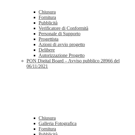
Chiusura
Fornitura
Pubblicità
Verificatore di Conformità
Personale di Supporto
Progettista
Azioni di avvio progetto
Delibere
Autorizzazione Progetto
PON Digital Board – Avviso pubblico 28966 del
06/11/2021
Chiusura
Galleria Fotografica
Fornitura
Pubblicità