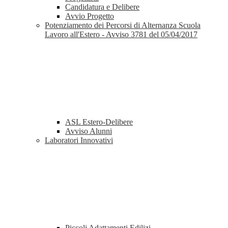
Candidatura e Delibere
Avvio Progetto
Potenziamento dei Percorsi di Alternanza Scuola
Lavoro all'Estero - Avviso 3781 del 05/04/2017
ASL Estero-Delibere
Avviso Alunni
Laboratori Innovativi
Piccoli Adattamenti Edilizi