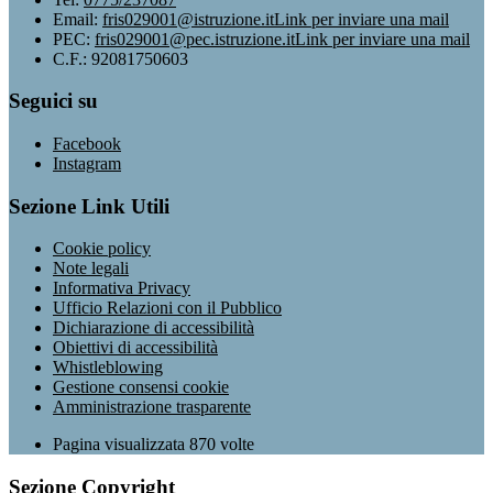
Email:
fris029001@istruzione.it
Link per inviare una mail
PEC:
fris029001@pec.istruzione.it
Link per inviare una mail
C.F.: 92081750603
Seguici su
Facebook
Instagram
Sezione Link Utili
Cookie policy
Note legali
Informativa Privacy
Ufficio Relazioni con il Pubblico
Dichiarazione di accessibilità
Obiettivi di accessibilità
Whistleblowing
Gestione consensi cookie
Amministrazione trasparente
Pagina visualizzata
870
volte
Sezione Copyright