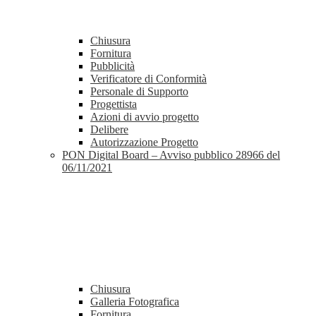
Chiusura
Fornitura
Pubblicità
Verificatore di Conformità
Personale di Supporto
Progettista
Azioni di avvio progetto
Delibere
Autorizzazione Progetto
PON Digital Board – Avviso pubblico 28966 del
06/11/2021
Chiusura
Galleria Fotografica
Fornitura