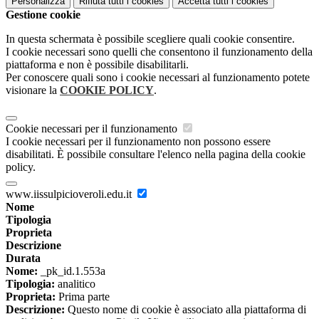
Personalizza
Rifiuta tutti
i cookies
Accetta tutti
i cookies
Gestione cookie
In questa schermata è possibile scegliere quali cookie consentire.
I cookie necessari sono quelli che consentono il funzionamento della
piattaforma e non è possibile disabilitarli.
Per conoscere quali sono i cookie necessari al funzionamento potete
visionare la
COOKIE POLICY
.
Cookie necessari per il funzionamento
I cookie necessari per il funzionamento non possono essere
disabilitati. È possibile consultare l'elenco nella pagina della cookie
policy.
www.iissulpicioveroli.edu.it
Nome
Tipologia
Proprieta
Descrizione
Durata
Nome:
_pk_id.1.553a
Tipologia:
analitico
Proprieta:
Prima parte
Descrizione:
Questo nome di cookie è associato alla piattaforma di