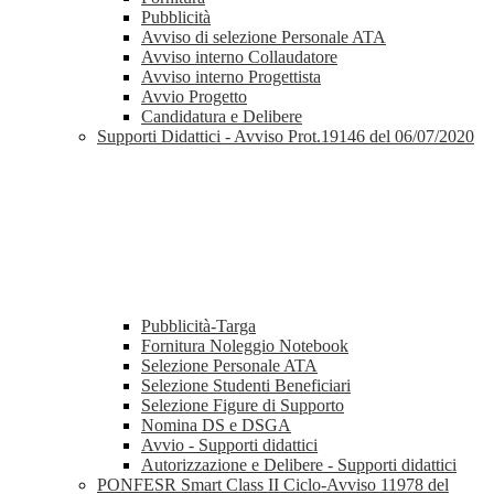
Pubblicità
Avviso di selezione Personale ATA
Avviso interno Collaudatore
Avviso interno Progettista
Avvio Progetto
Candidatura e Delibere
Supporti Didattici - Avviso Prot.19146 del 06/07/2020
Pubblicità-Targa
Fornitura Noleggio Notebook
Selezione Personale ATA
Selezione Studenti Beneficiari
Selezione Figure di Supporto
Nomina DS e DSGA
Avvio - Supporti didattici
Autorizzazione e Delibere - Supporti didattici
PONFESR Smart Class II Ciclo-Avviso 11978 del