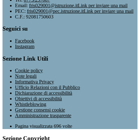
Email:
fris029001@istruzione.it
Link per inviare una mail
PEC:
fris029001@pec.istruzione.it
Link per inviare una mail
C.F.: 92081750603
Seguici su
Facebook
Instagram
Sezione Link Utili
Cookie policy
Note legali
Informativa Privacy
Ufficio Relazioni con il Pubblico
Dichiarazione di accessibilità
Obiettivi di accessibilità
Whistleblowing
Gestione consensi cookie
Amministrazione trasparente
Pagina visualizzata
696
volte
Sezione Copyright