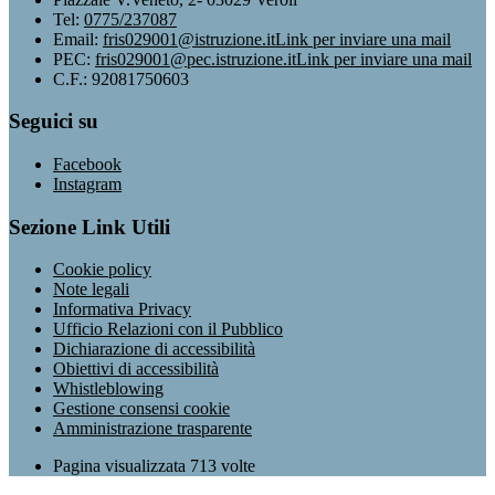
Tel:
0775/237087
Email:
fris029001@istruzione.it
Link per inviare una mail
PEC:
fris029001@pec.istruzione.it
Link per inviare una mail
C.F.: 92081750603
Seguici su
Facebook
Instagram
Sezione Link Utili
Cookie policy
Note legali
Informativa Privacy
Ufficio Relazioni con il Pubblico
Dichiarazione di accessibilità
Obiettivi di accessibilità
Whistleblowing
Gestione consensi cookie
Amministrazione trasparente
Pagina visualizzata
713
volte