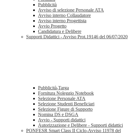
Pubblicità
Avviso di selezione Personale ATA
Avviso interno Collaudatore
Avviso interno Progettista
Avvio Progetto
Candidatura e Delibere
Supporti Didattici - Avviso Prot.19146 del 06/07/2020
Pubblicità-Targa
Fornitura Noleggio Notebook
Selezione Personale ATA
Selezione Studenti Beneficiari
Selezione Figure di Supporto
Nomina DS e DSGA
Avvio - Supporti didattici
Autorizzazione e Delibere - Supporti didattici
PONFESR Smart Class II Ciclo-Avviso 11978 del