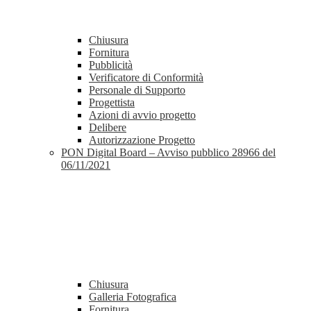
Chiusura
Fornitura
Pubblicità
Verificatore di Conformità
Personale di Supporto
Progettista
Azioni di avvio progetto
Delibere
Autorizzazione Progetto
PON Digital Board – Avviso pubblico 28966 del
06/11/2021
Chiusura
Galleria Fotografica
Fornitura