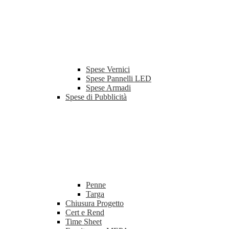
Spese Vernici
Spese Pannelli LED
Spese Armadi
Spese di Pubblicità
Penne
Targa
Chiusura Progetto
Cert e Rend
Time Sheet