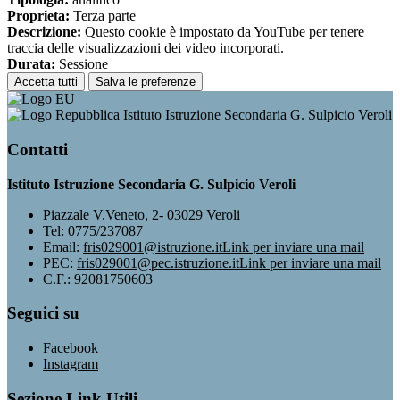
Proprieta:
Terza parte
Descrizione:
Questo cookie è impostato da YouTube per tenere
traccia delle visualizzazioni dei video incorporati.
Durata:
Sessione
Accetta tutti
Salva le preferenze
Istituto Istruzione Secondaria G. Sulpicio Veroli
Contatti
Istituto Istruzione Secondaria G. Sulpicio Veroli
Piazzale V.Veneto, 2- 03029 Veroli
Tel:
0775/237087
Email:
fris029001@istruzione.it
Link per inviare una mail
PEC:
fris029001@pec.istruzione.it
Link per inviare una mail
C.F.: 92081750603
Seguici su
Facebook
Instagram
Sezione Link Utili