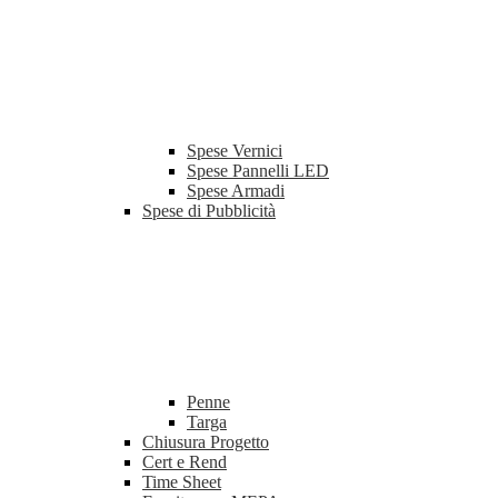
Spese Vernici
Spese Pannelli LED
Spese Armadi
Spese di Pubblicità
Penne
Targa
Chiusura Progetto
Cert e Rend
Time Sheet