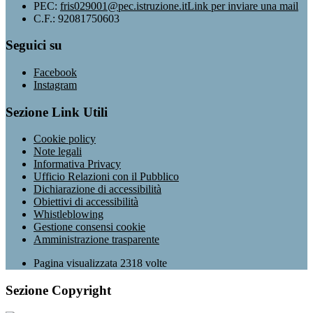
PEC:
fris029001@pec.istruzione.it
Link per inviare una mail
C.F.: 92081750603
Seguici su
Facebook
Instagram
Sezione Link Utili
Cookie policy
Note legali
Informativa Privacy
Ufficio Relazioni con il Pubblico
Dichiarazione di accessibilità
Obiettivi di accessibilità
Whistleblowing
Gestione consensi cookie
Amministrazione trasparente
Pagina visualizzata
2318
volte
Sezione Copyright