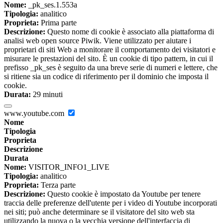
Nome:
_pk_ses.1.553a
Tipologia:
analitico
Proprieta:
Prima parte
Descrizione:
Questo nome di cookie è associato alla piattaforma di
analisi web open source Piwik. Viene utilizzato per aiutare i
proprietari di siti Web a monitorare il comportamento dei visitatori e
misurare le prestazioni del sito. È un cookie di tipo pattern, in cui il
prefisso _pk_ses è seguito da una breve serie di numeri e lettere, che
si ritiene sia un codice di riferimento per il dominio che imposta il
cookie.
Durata:
29 minuti
www.youtube.com
Nome
Tipologia
Proprieta
Descrizione
Durata
Nome:
VISITOR_INFO1_LIVE
Tipologia:
analitico
Proprieta:
Terza parte
Descrizione:
Questo cookie è impostato da Youtube per tenere
traccia delle preferenze dell'utente per i video di Youtube incorporati
nei siti; può anche determinare se il visitatore del sito web sta
utilizzando la nuova o la vecchia versione dell'interfaccia di