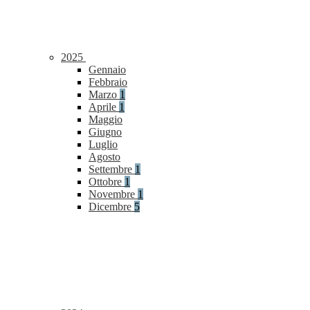
2025
Gennaio
Febbraio
Marzo
1
Aprile
1
Maggio
Giugno
Luglio
Agosto
Settembre
1
Ottobre
1
Novembre
1
Dicembre
5