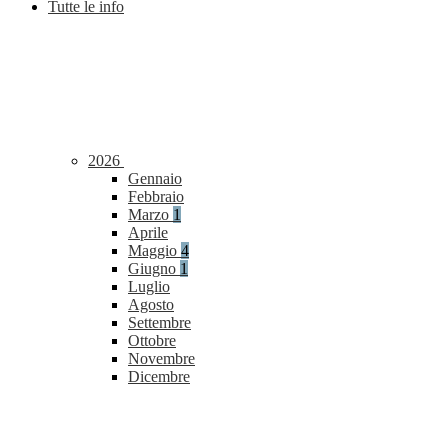
Tutte le info
2026
Gennaio
Febbraio
Marzo
1
Aprile
Maggio
4
Giugno
1
Luglio
Agosto
Settembre
Ottobre
Novembre
Dicembre