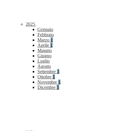
2025
Gennaio
Febbraio
Marzo
1
Aprile
1
Maggio
Giugno
Luglio
Agosto
Settembre
1
Ottobre
1
Novembre
1
Dicembre
5