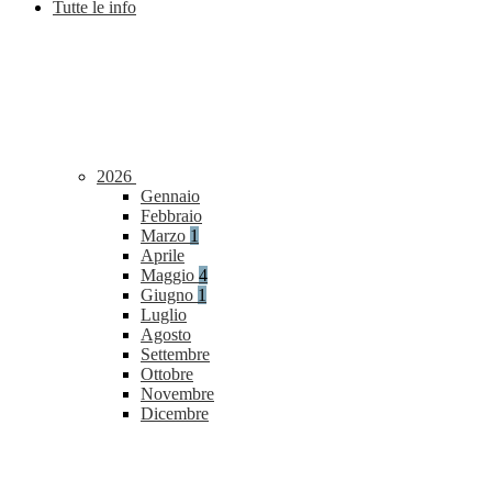
Tutte le info
2026
Gennaio
Febbraio
Marzo
1
Aprile
Maggio
4
Giugno
1
Luglio
Agosto
Settembre
Ottobre
Novembre
Dicembre