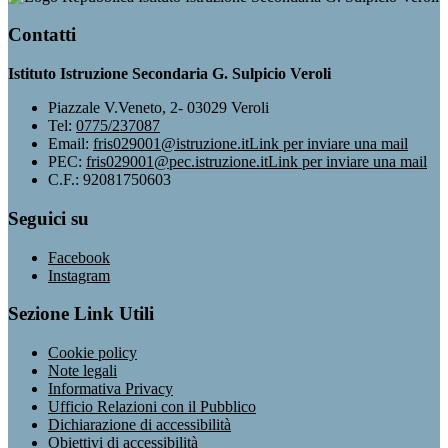
Contatti
Istituto Istruzione Secondaria G. Sulpicio Veroli
Piazzale V.Veneto, 2- 03029 Veroli
Tel:
0775/237087
Email:
fris029001@istruzione.it
Link per inviare una mail
PEC:
fris029001@pec.istruzione.it
Link per inviare una mail
C.F.: 92081750603
Seguici su
Facebook
Instagram
Sezione Link Utili
Cookie policy
Note legali
Informativa Privacy
Ufficio Relazioni con il Pubblico
Dichiarazione di accessibilità
Obiettivi di accessibilità