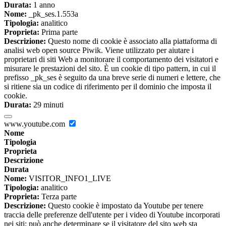
Durata:
1 anno
Nome:
_pk_ses.1.553a
Tipologia:
analitico
Proprieta:
Prima parte
Descrizione:
Questo nome di cookie è associato alla piattaforma di
analisi web open source Piwik. Viene utilizzato per aiutare i
proprietari di siti Web a monitorare il comportamento dei visitatori e
misurare le prestazioni del sito. È un cookie di tipo pattern, in cui il
prefisso _pk_ses è seguito da una breve serie di numeri e lettere, che
si ritiene sia un codice di riferimento per il dominio che imposta il
cookie.
Durata:
29 minuti
www.youtube.com
Nome
Tipologia
Proprieta
Descrizione
Durata
Nome:
VISITOR_INFO1_LIVE
Tipologia:
analitico
Proprieta:
Terza parte
Descrizione:
Questo cookie è impostato da Youtube per tenere
traccia delle preferenze dell'utente per i video di Youtube incorporati
nei siti; può anche determinare se il visitatore del sito web sta