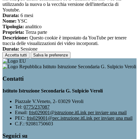
utilizzando la nuova o la vecchia versione dell'interfaccia di
Youtube.
Durata:
6 mesi
Nome:
YSC
Tipologia:
analitico
Proprieta:
Terza parte
Descrizione:
Questo cookie è impostato da YouTube per tenere
traccia delle visualizzazioni dei video incorporati.
Durata:
Sessione
Accetta tutti
Salva le preferenze
Istituto Istruzione Secondaria G. Sulpicio Veroli
Contatti
Istituto Istruzione Secondaria G. Sulpicio Veroli
Piazzale V.Veneto, 2- 03029 Veroli
Tel:
0775/237087
Email:
fris029001@istruzione.it
Link per inviare una mail
PEC:
fris029001@pec.istruzione.it
Link per inviare una mail
C.F.: 92081750603
Seguici su