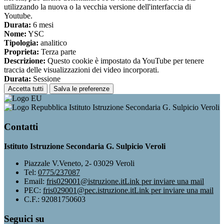
utilizzando la nuova o la vecchia versione dell'interfaccia di
Youtube.
Durata:
6 mesi
Nome:
YSC
Tipologia:
analitico
Proprieta:
Terza parte
Descrizione:
Questo cookie è impostato da YouTube per tenere
traccia delle visualizzazioni dei video incorporati.
Durata:
Sessione
Accetta tutti
Salva le preferenze
Istituto Istruzione Secondaria G. Sulpicio Veroli
Contatti
Istituto Istruzione Secondaria G. Sulpicio Veroli
Piazzale V.Veneto, 2- 03029 Veroli
Tel:
0775/237087
Email:
fris029001@istruzione.it
Link per inviare una mail
PEC:
fris029001@pec.istruzione.it
Link per inviare una mail
C.F.: 92081750603
Seguici su