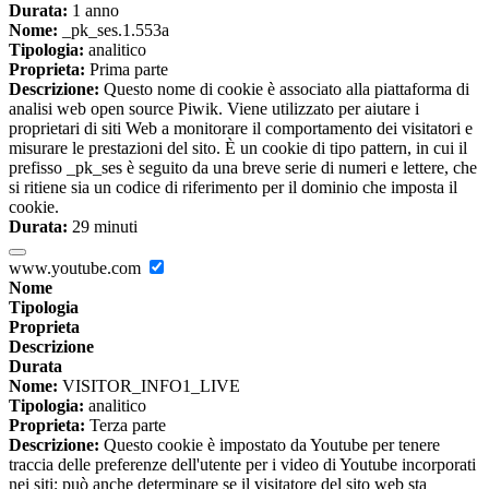
Durata:
1 anno
Nome:
_pk_ses.1.553a
Tipologia:
analitico
Proprieta:
Prima parte
Descrizione:
Questo nome di cookie è associato alla piattaforma di
analisi web open source Piwik. Viene utilizzato per aiutare i
proprietari di siti Web a monitorare il comportamento dei visitatori e
misurare le prestazioni del sito. È un cookie di tipo pattern, in cui il
prefisso _pk_ses è seguito da una breve serie di numeri e lettere, che
si ritiene sia un codice di riferimento per il dominio che imposta il
cookie.
Durata:
29 minuti
www.youtube.com
Nome
Tipologia
Proprieta
Descrizione
Durata
Nome:
VISITOR_INFO1_LIVE
Tipologia:
analitico
Proprieta:
Terza parte
Descrizione:
Questo cookie è impostato da Youtube per tenere
traccia delle preferenze dell'utente per i video di Youtube incorporati
nei siti; può anche determinare se il visitatore del sito web sta