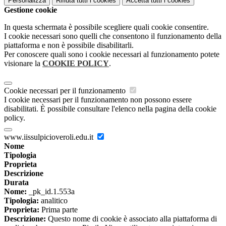
Personalizza
Rifiuta tutti
i cookies
Accetta tutti
i cookies
Gestione cookie
In questa schermata è possibile scegliere quali cookie consentire.
I cookie necessari sono quelli che consentono il funzionamento della
piattaforma e non è possibile disabilitarli.
Per conoscere quali sono i cookie necessari al funzionamento potete
visionare la
COOKIE POLICY
.
Cookie necessari per il funzionamento
I cookie necessari per il funzionamento non possono essere
disabilitati. È possibile consultare l'elenco nella pagina della cookie
policy.
www.iissulpicioveroli.edu.it
Nome
Tipologia
Proprieta
Descrizione
Durata
Nome:
_pk_id.1.553a
Tipologia:
analitico
Proprieta:
Prima parte
Descrizione:
Questo nome di cookie è associato alla piattaforma di