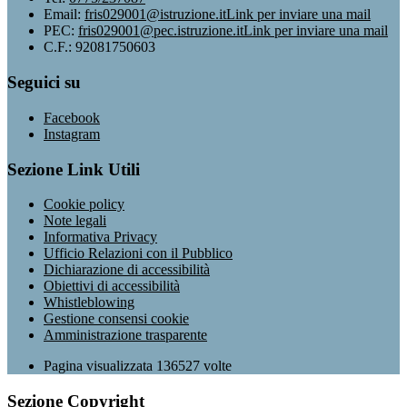
Email:
fris029001@istruzione.it
Link per inviare una mail
PEC:
fris029001@pec.istruzione.it
Link per inviare una mail
C.F.: 92081750603
Seguici su
Facebook
Instagram
Sezione Link Utili
Cookie policy
Note legali
Informativa Privacy
Ufficio Relazioni con il Pubblico
Dichiarazione di accessibilità
Obiettivi di accessibilità
Whistleblowing
Gestione consensi cookie
Amministrazione trasparente
Pagina visualizzata
136527
volte
Sezione Copyright