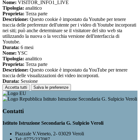
Nome:
VISITOR_INFO1_LIVE
Tipologia:
analitico
Proprieta:
Terza parte
Descrizione:
Questo cookie è impostato da Youtube per tenere
traccia delle preferenze dell'utente per i video di Youtube incorporati
nei siti; può anche determinare se il visitatore del sito web sta
utilizzando la nuova o la vecchia versione dell'interfaccia di
Youtube.
Durata:
6 mesi
Nome:
YSC
Tipologia:
analitico
Proprieta:
Terza parte
Descrizione:
Questo cookie è impostato da YouTube per tenere
traccia delle visualizzazioni dei video incorporati.
Durata:
Sessione
Accetta tutti
Salva le preferenze
Istituto Istruzione Secondaria G. Sulpicio Veroli
Contatti
Istituto Istruzione Secondaria G. Sulpicio Veroli
Piazzale V.Veneto, 2- 03029 Veroli
Tel:
0775/237087