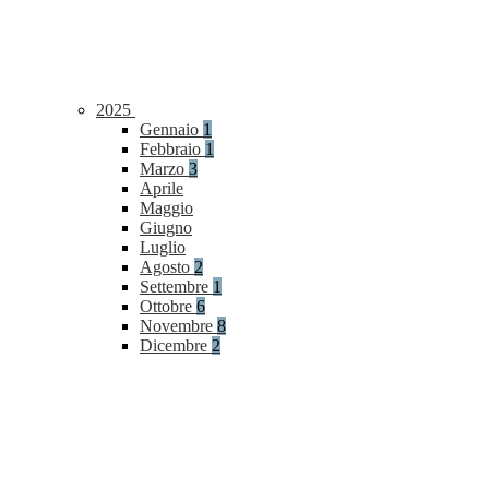
2025
Gennaio
1
Febbraio
1
Marzo
3
Aprile
Maggio
Giugno
Luglio
Agosto
2
Settembre
1
Ottobre
6
Novembre
8
Dicembre
2