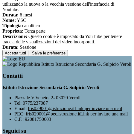
utilizzando la nuova o la vecchia versione dell'interfaccia di
Youtube.
Durata:
6 mesi
Nome:
YSC
Tipologia:
analitico
Proprieta:
Terza parte
Descrizione:
Questo cookie è impostato da YouTube per tenere
traccia delle visualizzazioni dei video incorporati.
Durata:
Sessione
Accetta tutti
Salva le preferenze
Istituto Istruzione Secondaria G. Sulpicio Veroli
Contatti
Istituto Istruzione Secondaria G. Sulpicio Veroli
Piazzale V.Veneto, 2- 03029 Veroli
Tel:
0775/237087
Email:
fris029001@istruzione.it
Link per inviare una mail
PEC:
fris029001@pec.istruzione.it
Link per inviare una mail
C.F.: 92081750603
Seguici su