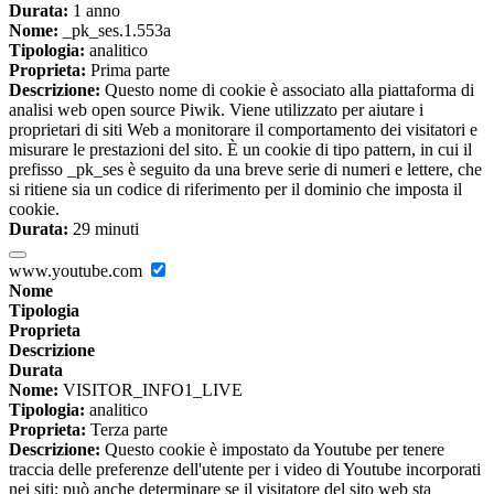
Durata:
1 anno
Nome:
_pk_ses.1.553a
Tipologia:
analitico
Proprieta:
Prima parte
Descrizione:
Questo nome di cookie è associato alla piattaforma di
analisi web open source Piwik. Viene utilizzato per aiutare i
proprietari di siti Web a monitorare il comportamento dei visitatori e
misurare le prestazioni del sito. È un cookie di tipo pattern, in cui il
prefisso _pk_ses è seguito da una breve serie di numeri e lettere, che
si ritiene sia un codice di riferimento per il dominio che imposta il
cookie.
Durata:
29 minuti
www.youtube.com
Nome
Tipologia
Proprieta
Descrizione
Durata
Nome:
VISITOR_INFO1_LIVE
Tipologia:
analitico
Proprieta:
Terza parte
Descrizione:
Questo cookie è impostato da Youtube per tenere
traccia delle preferenze dell'utente per i video di Youtube incorporati
nei siti; può anche determinare se il visitatore del sito web sta