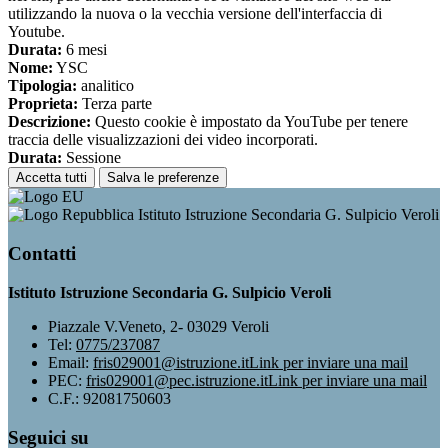
utilizzando la nuova o la vecchia versione dell'interfaccia di
Youtube.
Durata:
6 mesi
Nome:
YSC
Tipologia:
analitico
Proprieta:
Terza parte
Descrizione:
Questo cookie è impostato da YouTube per tenere
traccia delle visualizzazioni dei video incorporati.
Durata:
Sessione
Accetta tutti
Salva le preferenze
Istituto Istruzione Secondaria G. Sulpicio Veroli
Contatti
Istituto Istruzione Secondaria G. Sulpicio Veroli
Piazzale V.Veneto, 2- 03029 Veroli
Tel:
0775/237087
Email:
fris029001@istruzione.it
Link per inviare una mail
PEC:
fris029001@pec.istruzione.it
Link per inviare una mail
C.F.: 92081750603
Seguici su