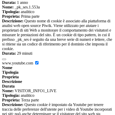
Durata:
1 anno
Nome:
_pk_ses.1.553a
Tipologia:
analitico
Proprieta:
Prima parte
Descrizione:
Questo nome di cookie è associato alla piattaforma di
analisi web open source Piwik. Viene utilizzato per aiutare i
proprietari di siti Web a monitorare il comportamento dei visitatori e
misurare le prestazioni del sito. È un cookie di tipo pattern, in cui il
prefisso _pk_ses è seguito da una breve serie di numeri e lettere, che
si ritiene sia un codice di riferimento per il dominio che imposta il
cookie.
Durata:
29 minuti
www.youtube.com
Nome
Tipologia
Proprieta
Descrizione
Durata
Nome:
VISITOR_INFO1_LIVE
Tipologia:
analitico
Proprieta:
Terza parte
Descrizione:
Questo cookie è impostato da Youtube per tenere
traccia delle preferenze dell'utente per i video di Youtube incorporati
nei siti; può anche determinare se il visitatore del sito web sta