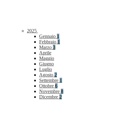
2025
Gennaio
1
Febbraio
1
Marzo
3
Aprile
Maggio
Giugno
Luglio
Agosto
2
Settembre
1
Ottobre
6
Novembre
8
Dicembre
2