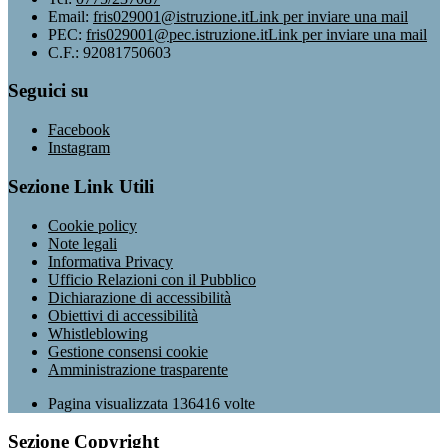
Email:
fris029001@istruzione.it
Link per inviare una mail
PEC:
fris029001@pec.istruzione.it
Link per inviare una mail
C.F.: 92081750603
Seguici su
Facebook
Instagram
Sezione Link Utili
Cookie policy
Note legali
Informativa Privacy
Ufficio Relazioni con il Pubblico
Dichiarazione di accessibilità
Obiettivi di accessibilità
Whistleblowing
Gestione consensi cookie
Amministrazione trasparente
Pagina visualizzata
136416
volte
Sezione Copyright