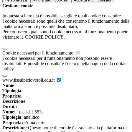
Personalizza
Rifiuta tutti
i cookies
Accetta tutti
i cookies
Gestione cookie
In questa schermata è possibile scegliere quali cookie consentire.
I cookie necessari sono quelli che consentono il funzionamento della
piattaforma e non è possibile disabilitarli.
Per conoscere quali sono i cookie necessari al funzionamento potete
visionare la
COOKIE POLICY
.
Cookie necessari per il funzionamento
I cookie necessari per il funzionamento non possono essere
disabilitati. È possibile consultare l'elenco nella pagina della cookie
policy.
www.iissulpicioveroli.edu.it
Nome
Tipologia
Proprieta
Descrizione
Durata
Nome:
_pk_id.1.553a
Tipologia:
analitico
Proprieta:
Prima parte
Descrizione:
Questo nome di cookie è associato alla piattaforma di