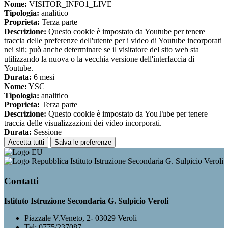
Nome:
VISITOR_INFO1_LIVE
Tipologia:
analitico
Proprieta:
Terza parte
Descrizione:
Questo cookie è impostato da Youtube per tenere
traccia delle preferenze dell'utente per i video di Youtube incorporati
nei siti; può anche determinare se il visitatore del sito web sta
utilizzando la nuova o la vecchia versione dell'interfaccia di
Youtube.
Durata:
6 mesi
Nome:
YSC
Tipologia:
analitico
Proprieta:
Terza parte
Descrizione:
Questo cookie è impostato da YouTube per tenere
traccia delle visualizzazioni dei video incorporati.
Durata:
Sessione
Accetta tutti
Salva le preferenze
Istituto Istruzione Secondaria G. Sulpicio Veroli
Contatti
Istituto Istruzione Secondaria G. Sulpicio Veroli
Piazzale V.Veneto, 2- 03029 Veroli
Tel:
0775/237087