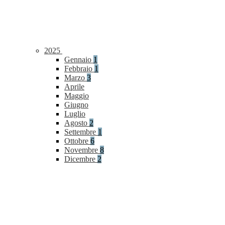
2025
Gennaio
1
Febbraio
1
Marzo
3
Aprile
Maggio
Giugno
Luglio
Agosto
2
Settembre
1
Ottobre
6
Novembre
8
Dicembre
2