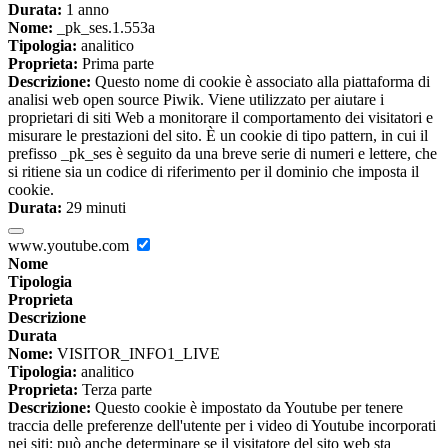
Durata:
1 anno
Nome:
_pk_ses.1.553a
Tipologia:
analitico
Proprieta:
Prima parte
Descrizione:
Questo nome di cookie è associato alla piattaforma di
analisi web open source Piwik. Viene utilizzato per aiutare i
proprietari di siti Web a monitorare il comportamento dei visitatori e
misurare le prestazioni del sito. È un cookie di tipo pattern, in cui il
prefisso _pk_ses è seguito da una breve serie di numeri e lettere, che
si ritiene sia un codice di riferimento per il dominio che imposta il
cookie.
Durata:
29 minuti
www.youtube.com
Nome
Tipologia
Proprieta
Descrizione
Durata
Nome:
VISITOR_INFO1_LIVE
Tipologia:
analitico
Proprieta:
Terza parte
Descrizione:
Questo cookie è impostato da Youtube per tenere
traccia delle preferenze dell'utente per i video di Youtube incorporati
nei siti; può anche determinare se il visitatore del sito web sta