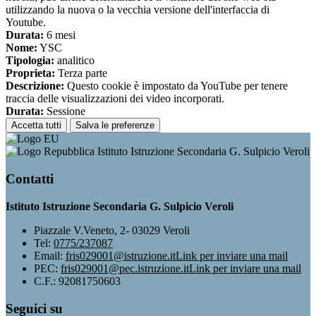
utilizzando la nuova o la vecchia versione dell'interfaccia di
Youtube.
Durata:
6 mesi
Nome:
YSC
Tipologia:
analitico
Proprieta:
Terza parte
Descrizione:
Questo cookie è impostato da YouTube per tenere
traccia delle visualizzazioni dei video incorporati.
Durata:
Sessione
Accetta tutti
Salva le preferenze
Istituto Istruzione Secondaria G. Sulpicio Veroli
Contatti
Istituto Istruzione Secondaria G. Sulpicio Veroli
Piazzale V.Veneto, 2- 03029 Veroli
Tel:
0775/237087
Email:
fris029001@istruzione.it
Link per inviare una mail
PEC:
fris029001@pec.istruzione.it
Link per inviare una mail
C.F.: 92081750603
Seguici su