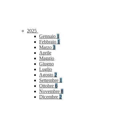
2025
Gennaio
1
Febbraio
1
Marzo
3
Aprile
Maggio
Giugno
Luglio
Agosto
2
Settembre
1
Ottobre
6
Novembre
8
Dicembre
2