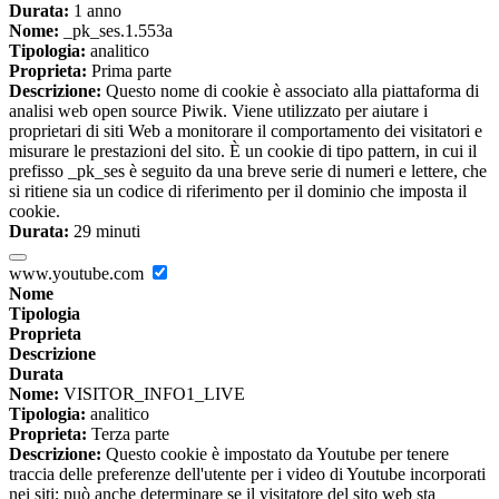
Durata:
1 anno
Nome:
_pk_ses.1.553a
Tipologia:
analitico
Proprieta:
Prima parte
Descrizione:
Questo nome di cookie è associato alla piattaforma di
analisi web open source Piwik. Viene utilizzato per aiutare i
proprietari di siti Web a monitorare il comportamento dei visitatori e
misurare le prestazioni del sito. È un cookie di tipo pattern, in cui il
prefisso _pk_ses è seguito da una breve serie di numeri e lettere, che
si ritiene sia un codice di riferimento per il dominio che imposta il
cookie.
Durata:
29 minuti
www.youtube.com
Nome
Tipologia
Proprieta
Descrizione
Durata
Nome:
VISITOR_INFO1_LIVE
Tipologia:
analitico
Proprieta:
Terza parte
Descrizione:
Questo cookie è impostato da Youtube per tenere
traccia delle preferenze dell'utente per i video di Youtube incorporati
nei siti; può anche determinare se il visitatore del sito web sta