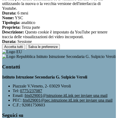
utilizzando la nuova o la vecchia versione dell'interfaccia di
Youtube.
Durata:
6 mesi
Nome:
YSC
Tipologia:
analitico
Proprieta:
Terza parte
Descrizione:
Questo cookie è impostato da YouTube per tenere
traccia delle visualizzazioni dei video incorporati.
Durata:
Sessione
Accetta tutti
Salva le preferenze
Istituto Istruzione Secondaria G. Sulpicio Veroli
Contatti
Istituto Istruzione Secondaria G. Sulpicio Veroli
Piazzale V.Veneto, 2- 03029 Veroli
Tel:
0775/237087
Email:
fris029001@istruzione.it
Link per inviare una mail
PEC:
fris029001@pec.istruzione.it
Link per inviare una mail
C.F.: 92081750603
Seguici su