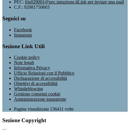
PEC:
fris029001@pec.istruzione.it
Link per inviare una mail
C.F.: 92081750603
Seguici su
Facebook
Instagram
Sezione Link Utili
Cookie policy
Note legali
Informativa Privacy
Ufficio Relazioni con il Pubblico
Dichiarazione di accessibilità
Obiettivi di accessibilità
Whistleblowing
Gestione consensi cookie
Amministrazione trasparente
Pagina visualizzata
136411
volte
Sezione Copyright