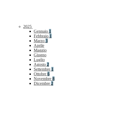
2025
Gennaio
1
Febbraio
1
Marzo
3
Aprile
Maggio
Giugno
Luglio
Agosto
2
Settembre
1
Ottobre
6
Novembre
8
Dicembre
2