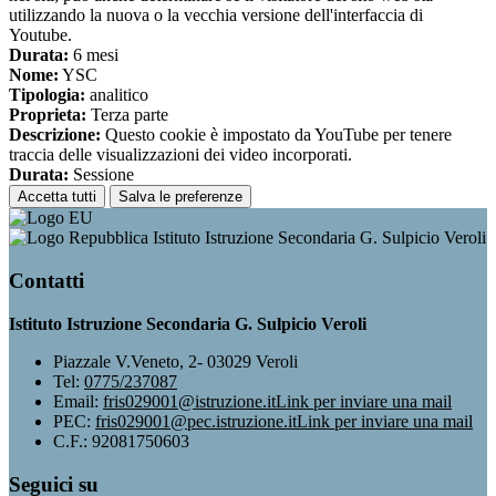
utilizzando la nuova o la vecchia versione dell'interfaccia di
Youtube.
Durata:
6 mesi
Nome:
YSC
Tipologia:
analitico
Proprieta:
Terza parte
Descrizione:
Questo cookie è impostato da YouTube per tenere
traccia delle visualizzazioni dei video incorporati.
Durata:
Sessione
Accetta tutti
Salva le preferenze
Istituto Istruzione Secondaria G. Sulpicio Veroli
Contatti
Istituto Istruzione Secondaria G. Sulpicio Veroli
Piazzale V.Veneto, 2- 03029 Veroli
Tel:
0775/237087
Email:
fris029001@istruzione.it
Link per inviare una mail
PEC:
fris029001@pec.istruzione.it
Link per inviare una mail
C.F.: 92081750603
Seguici su