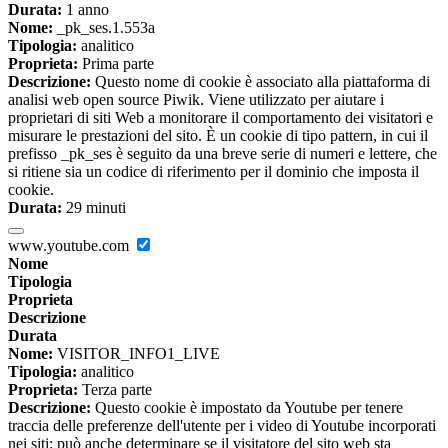
Durata:
1 anno
Nome:
_pk_ses.1.553a
Tipologia:
analitico
Proprieta:
Prima parte
Descrizione:
Questo nome di cookie è associato alla piattaforma di
analisi web open source Piwik. Viene utilizzato per aiutare i
proprietari di siti Web a monitorare il comportamento dei visitatori e
misurare le prestazioni del sito. È un cookie di tipo pattern, in cui il
prefisso _pk_ses è seguito da una breve serie di numeri e lettere, che
si ritiene sia un codice di riferimento per il dominio che imposta il
cookie.
Durata:
29 minuti
www.youtube.com
Nome
Tipologia
Proprieta
Descrizione
Durata
Nome:
VISITOR_INFO1_LIVE
Tipologia:
analitico
Proprieta:
Terza parte
Descrizione:
Questo cookie è impostato da Youtube per tenere
traccia delle preferenze dell'utente per i video di Youtube incorporati
nei siti; può anche determinare se il visitatore del sito web sta