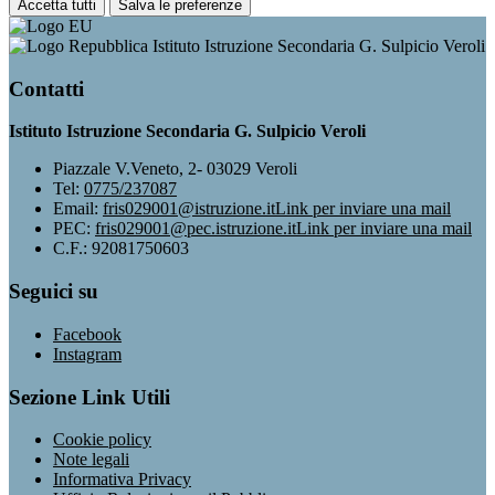
Accetta tutti
Salva le preferenze
Istituto Istruzione Secondaria G. Sulpicio Veroli
Contatti
Istituto Istruzione Secondaria G. Sulpicio Veroli
Piazzale V.Veneto, 2- 03029 Veroli
Tel:
0775/237087
Email:
fris029001@istruzione.it
Link per inviare una mail
PEC:
fris029001@pec.istruzione.it
Link per inviare una mail
C.F.: 92081750603
Seguici su
Facebook
Instagram
Sezione Link Utili
Cookie policy
Note legali
Informativa Privacy